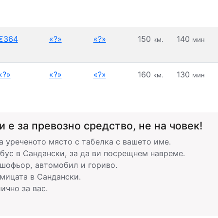
€364
«?»
«?»
150
140
км.
мин
«?»
«?»
«?»
160
130
км.
мин
 е за превозно средство, не на човек!
 уреченото място с табелка с вашето име.
бус в Сандански, за да ви посрещнем навреме.
 шофьор, автомобил и гориво.
мицата в Сандански.
ично за вас.