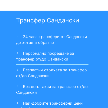
Трансфер Сандански
24 часа трансфери от Сандански
chevron_right
до хотел и обратно
Персонално посрещане за
chevron_right
трансфер от/до Сандански
Безплатни столчета за трансфер
chevron_right
от/до Сандански
Без доп. такси за трансфер от/до
chevron_right
Сандански
Най-добрите трансферни цени
chevron_right