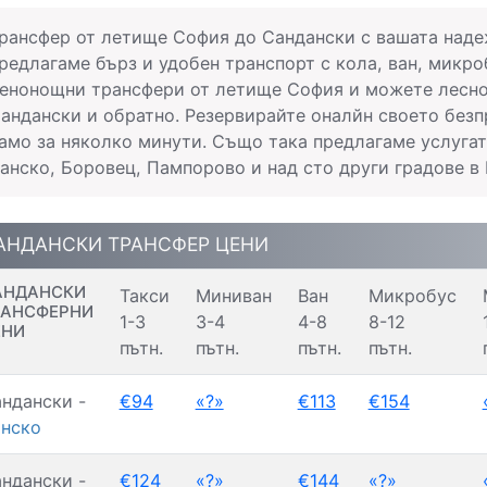
рансфер от летище София до Сандански с вашата наде
редлагаме бърз и удобен транспорт с кола, ван, микро
енонощни трансфери от летище София и можете лесно 
андански и обратно. Резервирайте оналйн своето без
амо за няколко минути. Също така предлагаме услугат
анско, Боровец, Пампорово и над сто други градове в
АНДАНСКИ ТРАНСФЕР ЦЕНИ
АНДАНСКИ
Такси
Миниван
Ван
Микробус
РАНСФЕРНИ
1-3
3-4
4-8
8-12
ЕНИ
пътн.
пътн.
пътн.
пътн.
ндански -
€94
«?»
€113
€154
нско
ндански -
€124
«?»
€144
«?»