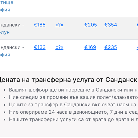
етище
офия
ндански -
€185
«?»
€205
€354
олун
ндански -
€133
«?»
€169
€235
офия
ената на трансферна услуга от Сандански
Вашият шофьор ще ви посрещне в Сандански или на
Ние следим за промени във вашия полет/влак/авто
Цените за трансфер в Сандански включват наем на
Ние оперираме 24 часа в денонощието, 7 дни в сед
Нашите трансферни услуги са от врата до врата и л