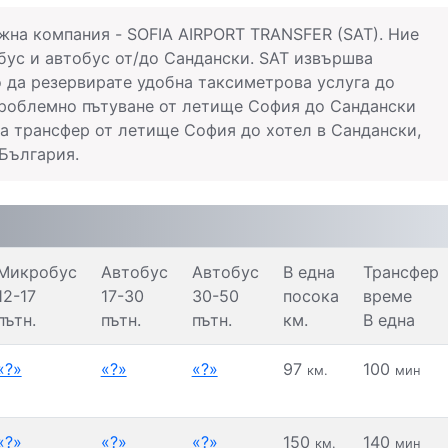
жна компания - SOFIA AIRPORT TRANSFER (SAT). Ние
бус и автобус от/до Сандански. SAT извършва
да резервирате удобна таксиметрова услуга до
проблемно пътуване от летище София до Сандански
а трансфер от летище София до хотел в Сандански,
 България.
Микробус
Автобус
Автобус
В една
Трансфер
12-17
17-30
30-50
посока
време
пътн.
пътн.
пътн.
км.
В една
«?»
«?»
«?»
97
100
км.
мин
«?»
«?»
«?»
150
140
км.
мин