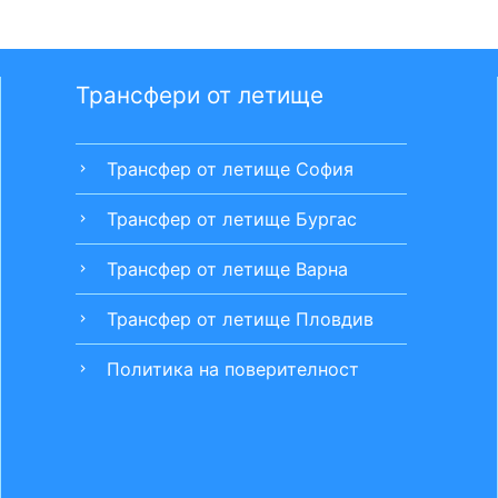
Трансфери от летище
Трансфер от летище София
chevron_right
Трансфер от летище Бургас
chevron_right
Трансфер от летище Варна
chevron_right
Трансфер от летище Пловдив
chevron_right
Политика на поверителност
chevron_right