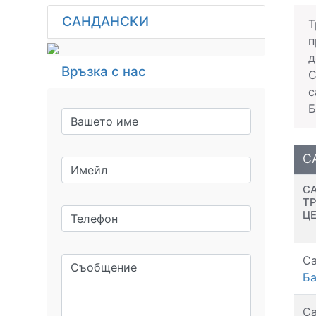
САНДАНСКИ
Т
п
д
Връзка с нас
С
с
Б
С
С
Т
Ц
Са
Ба
Са