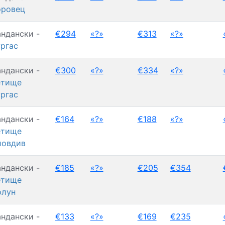
оровец
ндански -
€294
«?»
€313
«?»
ргас
ндански -
€300
«?»
€334
«?»
етище
ргас
ндански -
€164
«?»
€188
«?»
етище
ловдив
ндански -
€185
«?»
€205
€354
етище
олун
ндански -
€133
«?»
€169
€235