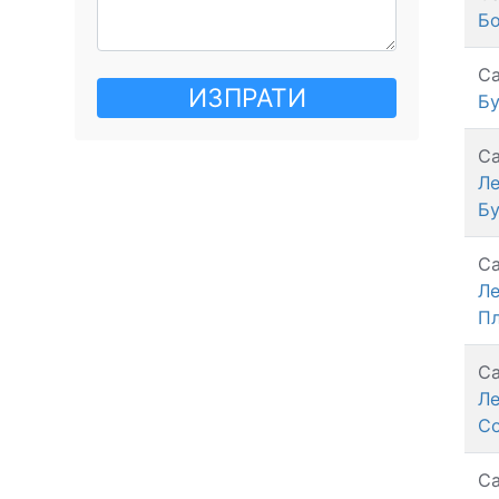
Б
Са
ИЗПРАТИ
Бу
Са
Л
Бу
Са
Л
П
Са
Л
С
Са