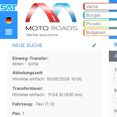
Athen Sofia Taxi. Sofia
Athen Sofia Taxi. Transfer von Athen nach Bansko, Borovets, Pamporovo, Sonnenstrand, Goldstrand, Varna, Burgas, Plovd
Varna
Burgas
Plovdiv
Bulgarien
B
NEUE SUCHE
create
A
Einweg-Transfer:
Athen
-
Sofia
T
Abholungszeit:
Hinreise einfach:
10/08/2026
10:00
Transferdauer:
B
Hinreise einfach:
11:04 St.
(
830
km)
Fahrzeug:
Taxi (1-3)
B
Pax:
1