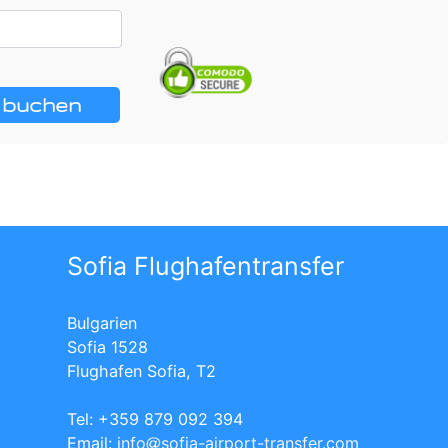
t buchen
Sofia Flughafentransfer
Bulgarien
Sofia 1528
Flughafen Sofia, T2
Tel: +359 879 092 394
Еmail:
info
sofia-airport-transfer.com