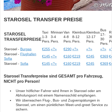
STAROSEL TRANSFER PREISE
Bus
Taxi
Minivan
Van
Kleinbus
Kleinbus
R
STAROSEL
17-
1-3
3-4
4-8
8-12
12-17
3
30
TRANSFERPREISE
Pers.
Pers.
Pers.
Pers.
Pers.
P
Pers.
Starosel -
Burgas
€255
«?»
€290
«?»
«?»
«?»
«
Starosel -
Flughafen
€145
«?»
€160
€219
€245
€369
€
Sofia
Starosel -
Sofia
€145
«?»
€160
€219
€245
€369
€
Starosel Transferpreise sind GESAMT pro Fahrzeug,
NICHT pro Person!
Unser höflicher Fahrer wird Ihnen in Starosel oder am
Abholungsort mit einem Namensschild empfangen.
Wir überwachen Flug-, Bus- und Zugverspätungen in
Starosel, um einen pünktlichen Meet-und-greet Service zu
sichern.