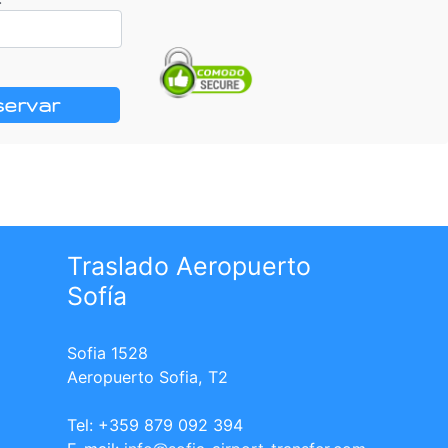
servar
Traslado Aeropuerto
Sofía
Sofia 1528
Aeropuerto Sofia, T2
Tel: +359 879 092 394