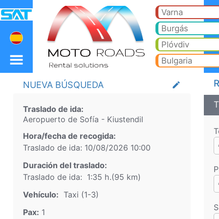
Aeropuerto de Sofía Kiu
Aeropuerto de Sofía Kiustendil Taxi. Traslado desde Aeropuerto de Sofía a Bansko, Borovets, Pamporovo, Sunny Beach, 
Varna
Burgás
Plóvdiv
Bulgaria
R
NUEVA BÚSQUEDA
create
T
Traslado de ida:
Aeropuerto de Sofía
-
Kiustendil
T
Hora/fecha de recogida:
Traslado de ida:
10/08/2026
10:00
Duración del traslado:
P
Traslado de ida:
1:35 h.
(
95
km)
Vehículo:
Taxi (1-3)
S
Pax:
1