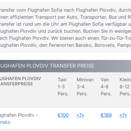
ransfer vom Flughafen Sofia nach Flughafen Plovdiv, durchg
inen effizienten Transport per Auto, Transporter, Bus und 
ransfer ist rund um die Uhr am Flughafen Sofia verfügbar
lughafen Plovdiv und zurück buchen. Buchen Sie in wenige
ach Flughafen Plovdiv. Wir bieten auch einen Tür-zu-Tür-T
lughafen Plovdiv, den Ferienorten Bansko, Borovets, Pampo
LUGHAFEN PLOVDIV TRANSFER PREISE
UGHAFEN PLOVDIV
Taxi
Minivan
Van
Klei
ANSFERPREISE
1-3
3-4
4-8
8-12
Pers.
Pers.
Pers.
Pers.
ughafen Plovdiv -
€100
«?»
€189
«?»
nsko