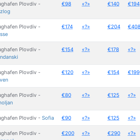
ughafen Plovdiv -
€98
«?»
€140
€194
zlog
ughafen Plovdiv -
€174
«?»
€204
€40
sse
ughafen Plovdiv -
€154
«?»
€178
«?»
ndanski
ughafen Plovdiv -
€120
«?»
€154
€199
iven
ughafen Plovdiv -
€80
«?»
€125
«?»
oljan
ughafen Plovdiv -
Sofia
€90
«?»
€125
«?»
ughafen Plovdiv -
€200
«?»
€290
«?»