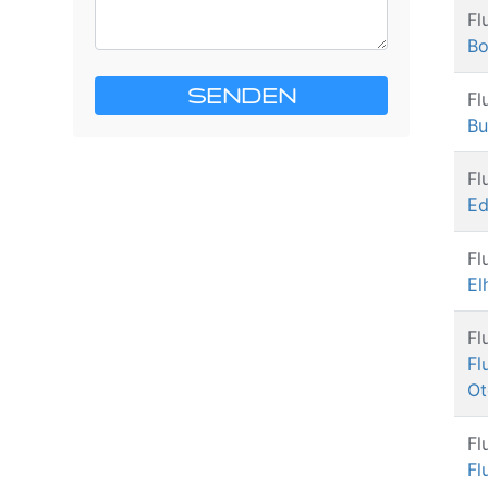
Fl
Bo
SENDEN
Fl
Bu
Fl
Ed
Fl
El
Fl
Fl
Ot
Fl
Fl