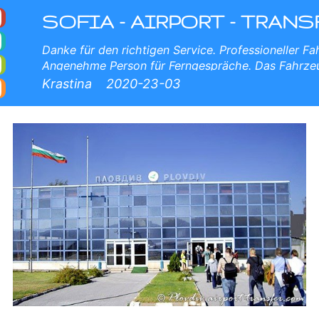
ia Flughafentransfer
erienhaus. Von Tür zu Tür private Transfers von Flughafen Plovdiv zum Preis von Shuttle-Service. 24/7 treffen und e
SOFIA - AIRPORT - TRANS
Danke für den richtigen Service. Professioneller Fa
Angenehme Person für Ferngespräche. Das Fahrzeu
Zustand 👍 Ich empfehle Sie und bevorzuge wiede
Krastina
2020-23-03