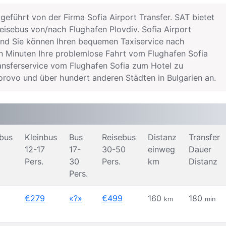
eführt von der Firma Sofia Airport Transfer. SAT bietet
Reisebus von/nach Flughafen Plovdiv. Sofia Airport
 und Sie können Ihren bequemen Taxiservice nach
n Minuten Ihre problemlose Fahrt vom Flughafen Sofia
ransferservice vom Flughafen Sofia zum Hotel zu
rovo und über hundert anderen Städten in Bulgarien an.
nbus
Kleinbus
Bus
Reisebus
Distanz
Transfer
12-17
17-
30-50
einweg
Dauer
Pers.
30
Pers.
km
Distanz
Pers.
€279
«?»
€499
160
180
km
min