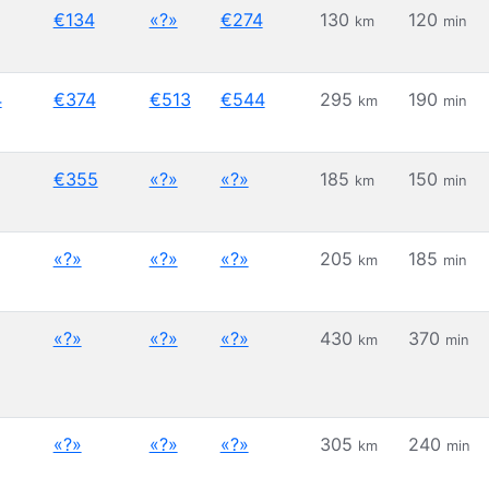
€134
«?»
€274
130
120
km
min
4
€374
€513
€544
295
190
km
min
€355
«?»
«?»
185
150
km
min
«?»
«?»
«?»
205
185
km
min
«?»
«?»
«?»
430
370
km
min
«?»
«?»
«?»
305
240
km
min