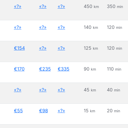
«?»
«?»
«?»
450
350
km
min
«?»
«?»
«?»
140
120
km
min
€154
«?»
«?»
125
120
km
min
€170
€235
€335
90
110
km
min
«?»
«?»
«?»
45
40
km
min
€55
€98
«?»
15
20
km
min