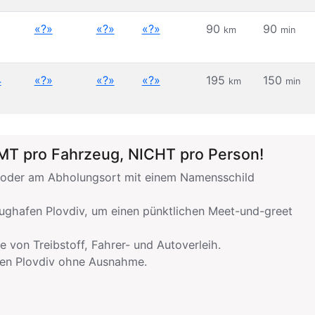
«?»
«?»
«?»
90
90
km
min
4
«?»
«?»
«?»
195
150
km
min
AMT pro Fahrzeug, NICHT pro Person!
iv oder am Abholungsort mit einem Namensschild
ughafen Plovdiv, um einen pünktlichen Meet-und-greet
e von Treibstoff, Fahrer- und Autoverleih.
fen Plovdiv ohne Ausnahme.