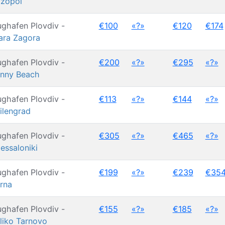
zopol
ughafen Plovdiv -
€100
«?»
€120
€174
ara Zagora
ughafen Plovdiv -
€200
«?»
€295
«?»
nny Beach
ughafen Plovdiv -
€113
«?»
€144
«?»
ilengrad
ughafen Plovdiv -
€305
«?»
€465
«?»
essaloniki
ughafen Plovdiv -
€199
«?»
€239
€35
rna
ughafen Plovdiv -
€155
«?»
€185
«?»
liko Tarnovo