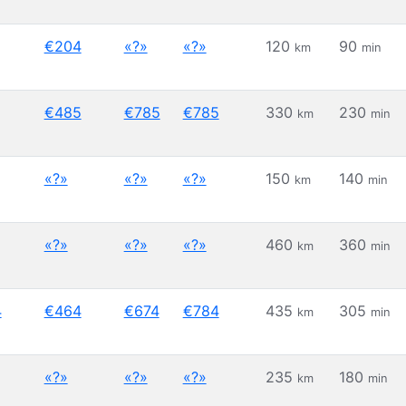
€204
«?»
«?»
120
90
km
min
€485
€785
€785
330
230
km
min
«?»
«?»
«?»
150
140
km
min
«?»
«?»
«?»
460
360
km
min
4
€464
€674
€784
435
305
km
min
«?»
«?»
«?»
235
180
km
min