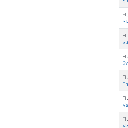
So
Fl
St
Fl
Su
Fl
Sv
Fl
Th
Fl
Va
Fl
Ve