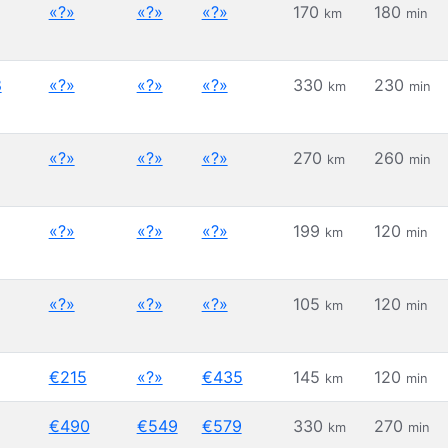
«?»
«?»
«?»
170
180
km
min
8
«?»
«?»
«?»
330
230
km
min
«?»
«?»
«?»
270
260
km
min
«?»
«?»
«?»
199
120
km
min
«?»
«?»
«?»
105
120
km
min
€215
«?»
€435
145
120
km
min
€490
€549
€579
330
270
km
min