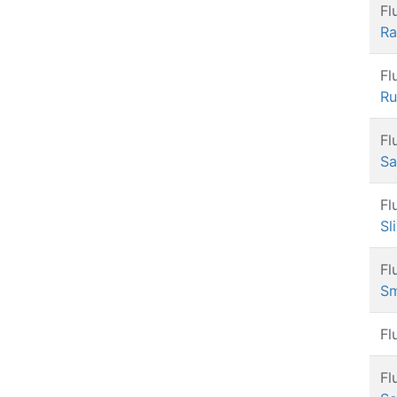
Fl
Ra
Fl
Ru
Fl
Sa
Fl
Sl
Fl
Sm
Fl
Fl