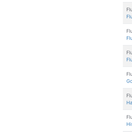
Fl
Fl
Fl
Fl
Fl
Fl
Fl
Go
Fl
Ha
Fl
Hi