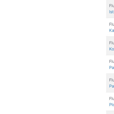
Fl
Is
Fl
Ka
Fl
Ko
Fl
P
Fl
Pa
Fl
Pl