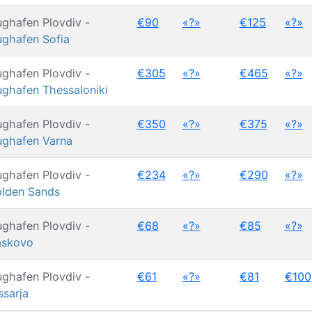
ughafen Plovdiv -
€90
«?»
€125
«?»
ughafen Sofia
ughafen Plovdiv -
€305
«?»
€465
«?»
ughafen Thessaloniki
ughafen Plovdiv -
€350
«?»
€375
«?»
ughafen Varna
ughafen Plovdiv -
€234
«?»
€290
«?»
lden Sands
ughafen Plovdiv -
€68
«?»
€85
«?»
skovo
ughafen Plovdiv -
€61
«?»
€81
€100
ssarja