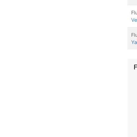
Fl
Ve
Fl
Ya
F