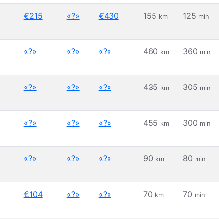
€215
«?»
€430
155
125
km
min
«?»
«?»
«?»
460
360
km
min
«?»
«?»
«?»
435
305
km
min
«?»
«?»
«?»
455
300
km
min
«?»
«?»
«?»
90
80
km
min
€104
«?»
«?»
70
70
km
min