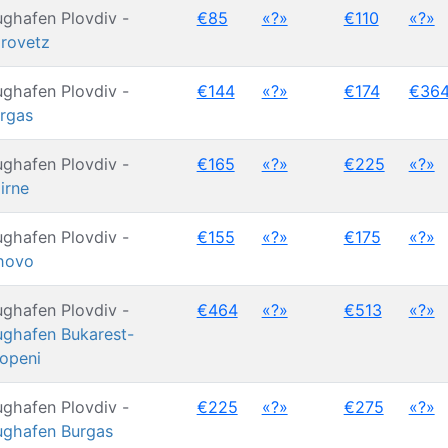
ughafen Plovdiv -
€85
«?»
€110
«?»
rovetz
ughafen Plovdiv -
€144
«?»
€174
€36
rgas
ughafen Plovdiv -
€165
«?»
€225
«?»
irne
ughafen Plovdiv -
€155
«?»
€175
«?»
hovo
ughafen Plovdiv -
€464
«?»
€513
«?»
ughafen Bukarest-
openi
ughafen Plovdiv -
€225
«?»
€275
«?»
ughafen Burgas