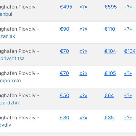
ughafen Plovdiv -
€495
«?»
€595
«?»
tanbul
ughafen Plovdiv -
€90
«?»
€110
«?»
zanlak
ughafen Plovdiv -
€70
«?»
€104
€134
privshtitsa
ughafen Plovdiv -
€70
«?»
€105
«?»
amporovo
ughafen Plovdiv -
€50
«?»
€64
«?»
zardzhik
ughafen Plovdiv -
€30
«?»
€35
«?»
ovdiv