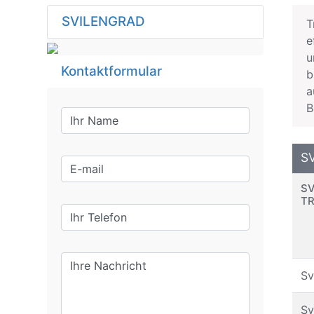
SVILENGRAD
T
e
u
Kontaktformular
b
a
B
S
SV
TR
Sv
Sv