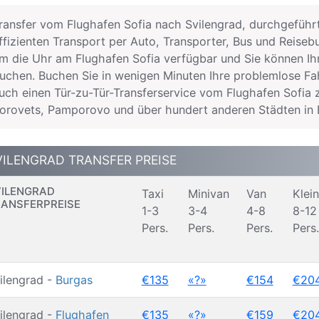
ransfer vom Flughafen Sofia nach Svilengrad, durchgeführt 
ffizienten Transport per Auto, Transporter, Bus und Reisebu
m die Uhr am Flughafen Sofia verfügbar und Sie können Ih
uchen. Buchen Sie in wenigen Minuten Ihre problemlose Fah
uch einen Tür-zu-Tür-Transferservice vom Flughafen Sofia 
orovets, Pamporovo und über hundert anderen Städten in B
VILENGRAD TRANSFER PREISE
ILENGRAD
Taxi
Minivan
Van
Klei
ANSFERPREISE
1-3
3-4
4-8
8-12
Pers.
Pers.
Pers.
Pers.
ilengrad -
Burgas
€135
«?»
€154
€20
ilengrad -
Flughafen
€135
«?»
€159
€20