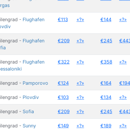
rgas
ilengrad -
Flughafen
€113
«?»
€144
«?»
ovdiv
ilengrad -
Flughafen
€209
«?»
€245
€44
fia
ilengrad -
Flughafen
€322
«?»
€358
«?»
essaloniki
ilengrad -
Pamporovo
€124
«?»
€164
€19
ilengrad -
Plovdiv
€103
«?»
€134
«?»
ilengrad -
Sofia
€209
«?»
€245
€44
ilengrad -
Sunny
€149
«?»
€189
«?»