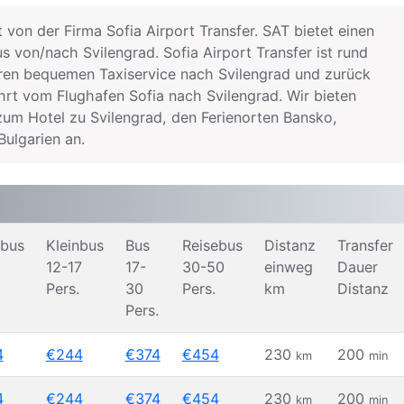
von der Firma Sofia Airport Transfer. SAT bietet einen
s von/nach Svilengrad. Sofia Airport Transfer ist rund
ren bequemen Taxiservice nach Svilengrad und zurück
rt vom Flughafen Sofia nach Svilengrad. Wir bieten
zum Hotel zu Svilengrad, den Ferienorten Bansko,
ulgarien an.
nbus
Kleinbus
Bus
Reisebus
Distanz
Transfer
12-17
17-
30-50
einweg
Dauer
Pers.
30
Pers.
km
Distanz
Pers.
4
€244
€374
€454
230
200
km
min
4
€244
€374
€454
230
200
km
min