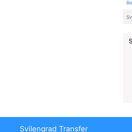
Be
Sv
S
Svilengrad Transfer