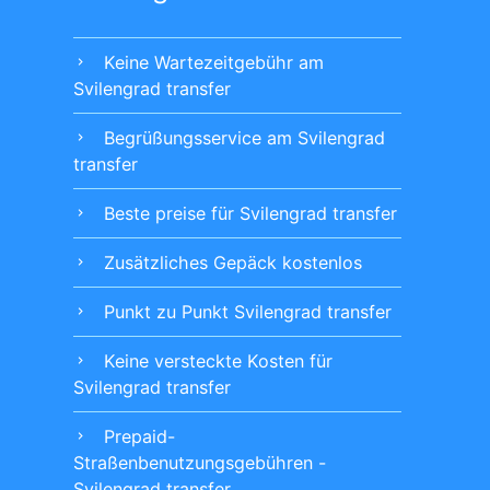
Keine Wartezeitgebühr am
chevron_right
Svilengrad transfer
Begrüßungsservice am Svilengrad
chevron_right
transfer
Beste preise für Svilengrad transfer
chevron_right
Zusätzliches Gepäck kostenlos
chevron_right
Punkt zu Punkt Svilengrad transfer
chevron_right
Keine versteckte Kosten für
chevron_right
Svilengrad transfer
Prepaid-
chevron_right
Straßenbenutzungsgebühren -
Svilengrad transfer